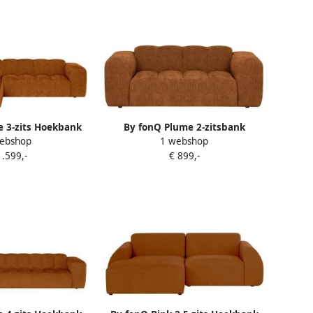
 3-zits Hoekbank
By fonQ Plume 2-zitsbank
ebshop
1 webshop
Longue XL Links
Chenille Terra
1.599,-
€ 899,-
lle Terra