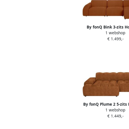
By fonQ Bink 3-zits 
1 webshop
met Chaise Longue 
€ 1.499,-
Bouclé Terra
By fonQ Plume 2 5-zits
1 webshop
met Chaise Longue X
€ 1.449,-
Chenille Terra