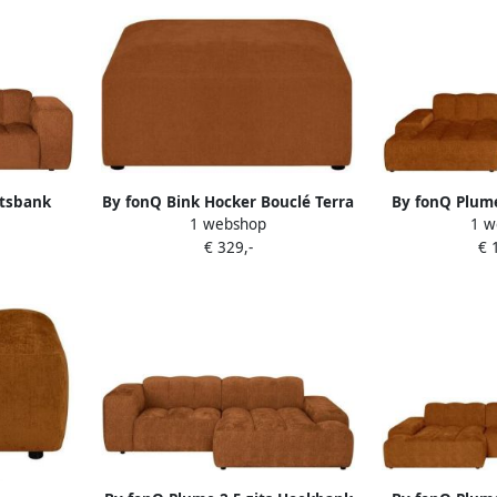
itsbank
By fonQ Bink Hocker Bouclé Terra
By fonQ Plume
1 webshop
1 w
met Chaise 
€ 329,-
€ 
Cheni