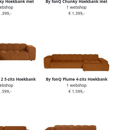
ky Hoekbank met
By fonQ Chunky Hoekbank met
ebshop
1 webshop
gue Links Rib
Chaise Longue Rechts Rib
1.399,-
€ 1.399,-
jnrood
Wijnrood
2 5-zits Hoekbank
By fonQ Plume 4-zits Hoekbank
ebshop
1 webshop
enille Terra
met Chaise Longue Rechts
1.599,-
€ 1.599,-
Chenille Terra