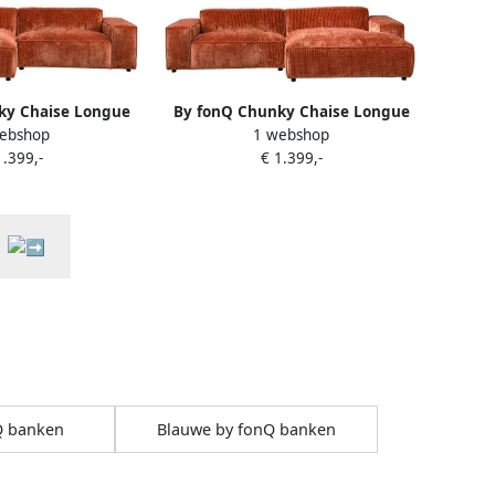
ky Chaise Longue
By fonQ Chunky Chaise Longue
ebshop
1 webshop
 Terra Rib
Rechts Terra Rib
1.399,-
€ 1.399,-
Q banken
Blauwe by fonQ banken