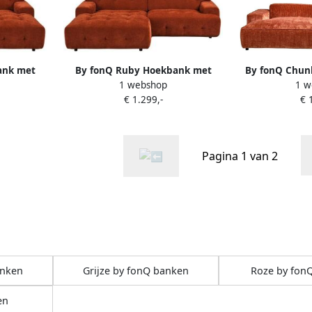
ank met
By fonQ Ruby Hoekbank met
By fonQ Chun
1 webshop
1 w
s Terra
Chaise Longue Links Terra
Links
€ 1.299,-
€ 
Pagina 1 van 2
anken
Grijze by fonQ banken
Roze by fon
en