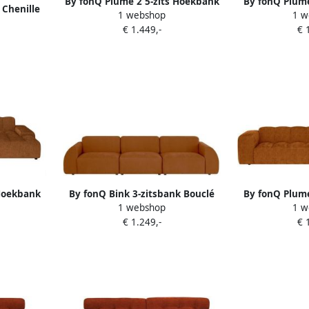
By fonQ Plume 2 5-zits Hoekbank
By fonQ Plume
Chenille
1 webshop
1 w
met Chaise Longue XL Rechts
met Chaise
€ 1.449,-
€ 
Chenille Terra
Cheni
 Hoekbank
By fonQ Bink 3-zitsbank Bouclé
By fonQ Plume
1 webshop
1 w
L Rechts
Terra
met Chaise L
€ 1.249,-
€ 
Cheni