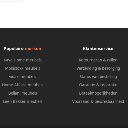
Populaire
merken
Klantenservice
Kave Home meubels
Retourneren & ruilen
Mobistoxx meubels
Verzending & bezorging
vidaxl meubels
Status van bestelling
Home Affaire meubels
Garantie & reparatie
Beliani meubels
Betaalmogelijkheden
Leen Bakker meubels
Voorraad & beschikbaarheid