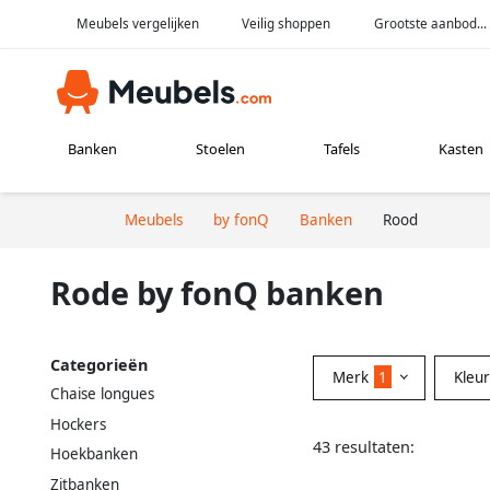
Meubels vergelijken
Veilig shoppen
Grootste aanbod...
Banken
Stoelen
Tafels
Kasten
Meubels
by fonQ
Banken
Rood
Rode by fonQ banken
Categorieën
Merk
1
Kleu
Chaise longues
Hockers
43 resultaten:
Hoekbanken
Zitbanken