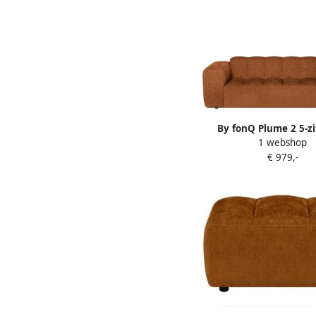
By fonQ Plume 2 5-z
1 webshop
Chenille Terra
€ 979,-