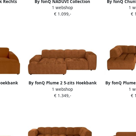
k Rechts
By fonQ NADUVI Collection
By fonQ Chun
1 webshop
1 w
Blush
Hoekbank Gionni links 3-zits
Chaise Lon
€ 1.099,-
€ 
chenille
Wi
 Hoekbank
By fonQ Plume 2 5-zits Hoekbank
By fonQ Plume 
1 webshop
1 w
Rechts
met Chaise Longue Links
Links Ch
€ 1.349,-
€ 
Chenille Terra