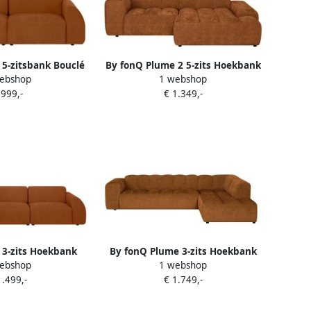
 5-zitsbank Bouclé
By fonQ Plume 2 5-zits Hoekbank
ebshop
1 webshop
erra
met Chaise Longue Rechts
 999,-
€ 1.349,-
Chenille Terra
 3-zits Hoekbank
By fonQ Plume 3-zits Hoekbank
ebshop
1 webshop
ngue Links Bouclé
Rechts Chenille Terra
1.499,-
€ 1.749,-
erra