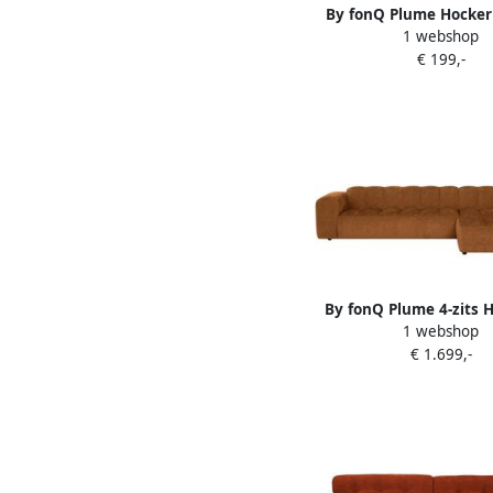
By fonQ Plume Hocker 
1 webshop
Terra
€ 199,-
By fonQ Plume 4-zits
1 webshop
met Chaise Longue X
€ 1.699,-
Chenille Terra