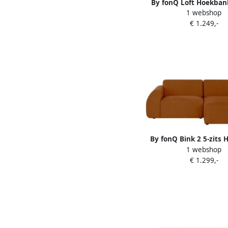
By fonQ Loft Hoekban
1 webshop
Chenille Melange 
€ 1.249,-
By fonQ Bink 2 5-zits
1 webshop
met Chaise Longue 
€ 1.299,-
Bouclé Terra