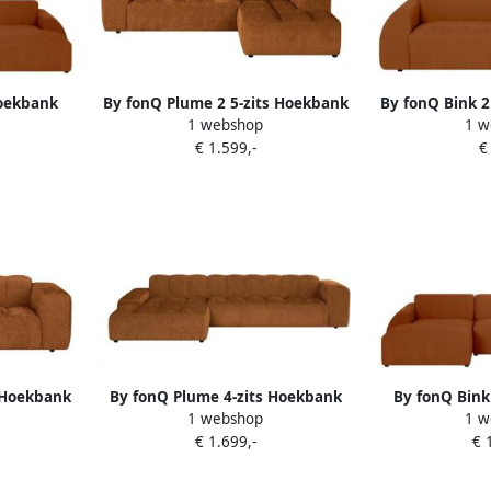
Hoekbank
By fonQ Plume 2 5-zits Hoekbank
By fonQ Bink 2
1 webshop
1 w
Rechts
Rechts Chenille Terra
T
€ 1.599,-
€
 Hoekbank
By fonQ Plume 4-zits Hoekbank
By fonQ Bink
1 webshop
1 w
L Links
met Chaise Longue XL Links
met Chaise Lo
€ 1.699,-
€ 
Chenille Terra
T