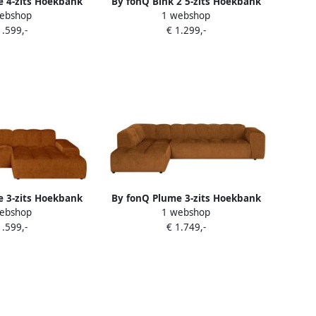
 4-zits Hoekbank
By fonQ Bink 2 5-zits Hoekbank
ebshop
1 webshop
 Longue Links
met Chaise Longue Links Bouclé
1.599,-
€ 1.299,-
lle Terra
Terra
 3-zits Hoekbank
By fonQ Plume 3-zits Hoekbank
ebshop
1 webshop
ongue XL Rechts
Links Chenille Terra
1.599,-
€ 1.749,-
lle Terra