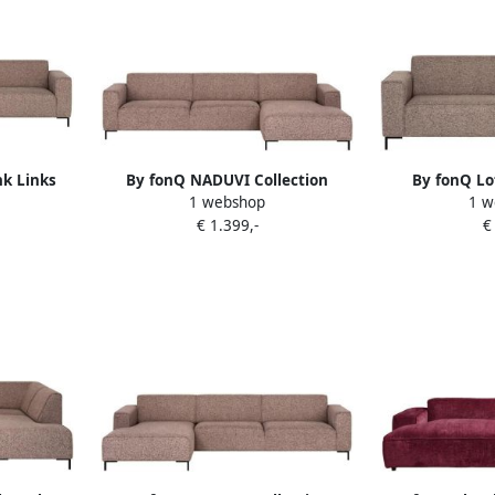
k Links
By fonQ NADUVI Collection
By fonQ Lo
1 webshop
1 w
Blush
Hoekbank Gionni rechts 3-zits
Chenille 
€ 1.399,-
€
chenille