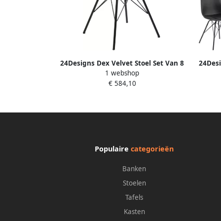
24Designs Dex Velvet Stoel Set Van 8
24Desi
1 webshop
Bosgroen Fluweel Zwart
Zit
€ 584,10
Populaire
categorieën
Banken
Stoelen
Tafels
Kasten