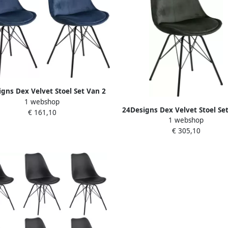
gns Dex Velvet Stoel Set Van 2
1 webshop
auw Fluweel Zwart Metalen
24Designs Dex Velvet Stoel Se
€ 161,10
Onderstel
1 webshop
Bosgroen Fluweel Zwart
€ 305,10