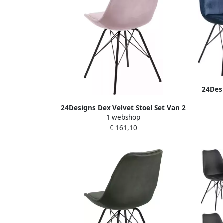
24Desi
Bl
24Designs Dex Velvet Stoel Set Van 2
1 webshop
Poederroze Fluweel Zwart Metalen
€ 161,10
Onderstel