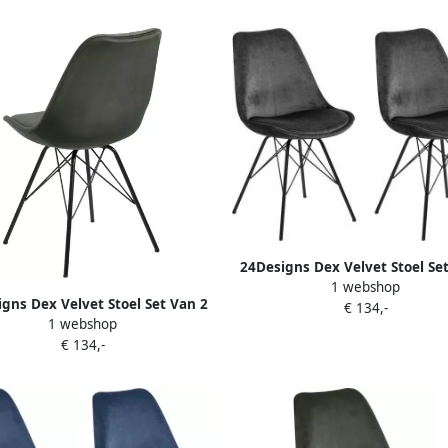
24Designs Dex Velvet Stoel Se
1 webshop
Donkergrijs Fluweel Zwart M
gns Dex Velvet Stoel Set Van 2
€ 134,-
Onderstel
1 webshop
groen Fluweel Zwart Metalen
€ 134,-
Onderstel