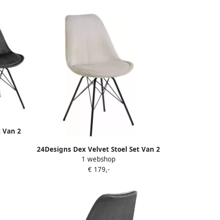
t Van 2
etalen
24Designs Dex Velvet Stoel Set Van 2
1 webshop
Zand Fluweel Zwart Metalen Onderstel
€ 179,-