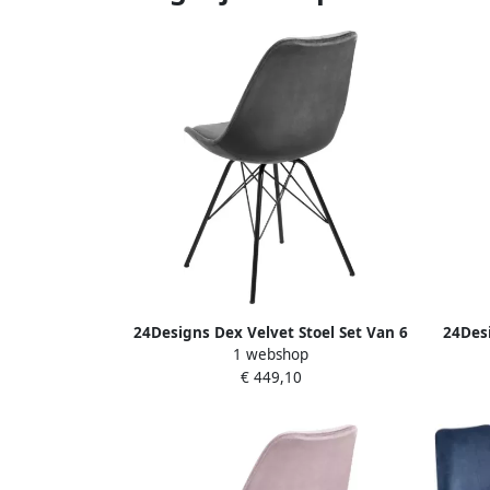
24Designs Dex Velvet Stoel Set Van 6
24Desi
1 webshop
Donkergrijs Fluweel Zwart
Bos
€ 449,10