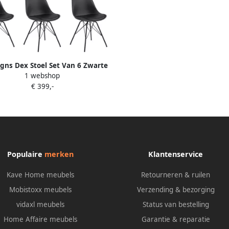
gns Dex Stoel Set Van 6 Zwarte
1 webshop
ting Zwart Metalen Onderstel
€ 399,-
Populaire
merken
Klantenservice
Kave Home meubels
Retourneren & ruilen
Mobistoxx meubels
Verzending & bezorging
vidaxl meubels
Status van bestelling
Home Affaire meubels
Garantie & reparatie