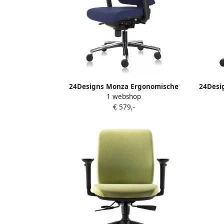
24Designs Monza Ergonomische
24Desi
1 webshop
Bureaustoel NPR1813 Stof Blauw
Bu
€ 579,-
Aluminium Gepolijst Onderstel