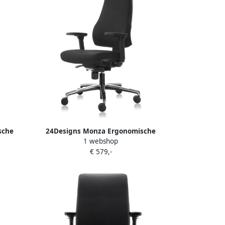
sche
24Designs Monza Ergonomische
1 webshop
Rood
Bureaustoel NPR1813 Stof Zwart
€ 579,-
stel
Aluminium Gepolijst Onderstel