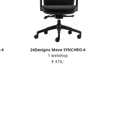
-4
24Designs Move SYNCHRO-4
1 webshop
N1335
Ergonomische Bureaustoel Zwarte Stof
€ 479,-
rstel
Zwart Onderstel