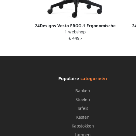
24Designs Vesta ERGO-1 Ergonomische
2
1 webshop
Bureaustoel EN1335 Groene Stof Zwart
Ergono
€ 449,-
Onderstel
Zwa
Populaire
categorieën
Banken
Stoelen
Tafels
Kasten
Kapstokken
Lampen