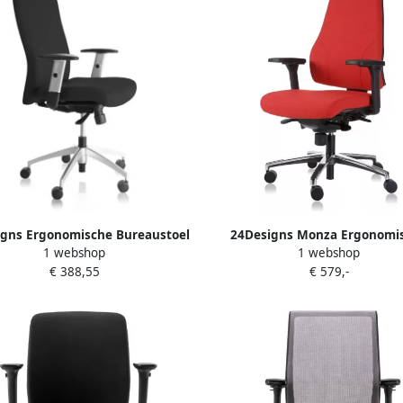
gns Ergonomische Bureaustoel
24Designs Monza Ergonomi
1 webshop
1 webshop
jn NEN 1335 Zwart Aluminium
Bureaustoel NPR1813 Stof 
€ 388,55
€ 579,-
Onderstel Met Wielen
Aluminium Gepolijst Onder