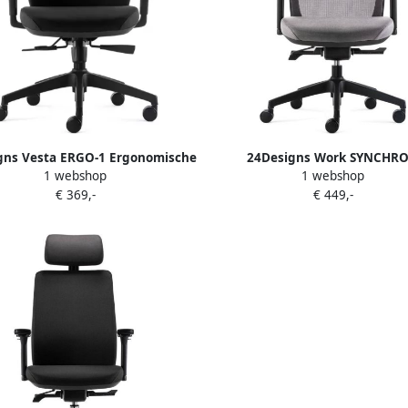
gns Vesta ERGO-1 Ergonomische
24Designs Work SYNCHRO
1 webshop
1 webshop
reaustoel Zwarte Stof Zwart
Ergonomische Bureaustoel E
€ 369,-
€ 449,-
Onderstel
Grijze Stof Mesh Zwart Onde