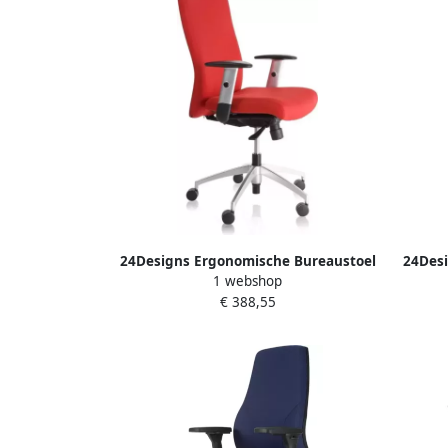
24Designs Ergonomische Bureaustoel
24Desi
1 webshop
Turijn NEN1335 Rood Aluminium
Turi
€ 388,55
Onderstel Met Wielen