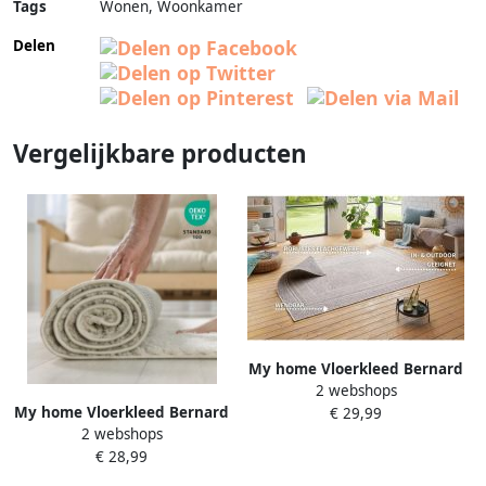
Tags
Wonen, Woonkamer
Delen
Vergelijkbare producten
My home Vloerkleed Bernard
2 webshops
omkeerbaar tapijt ook als
My home Vloerkleed Bernard
€ 29,99
loper robuust
2 webshops
omkeerbaar tapijt ook als
onderhoudsvriendelijk
€ 28,99
loper robuust
vlakweefsel binnen en
onderhoudsvriendelijk
buiten