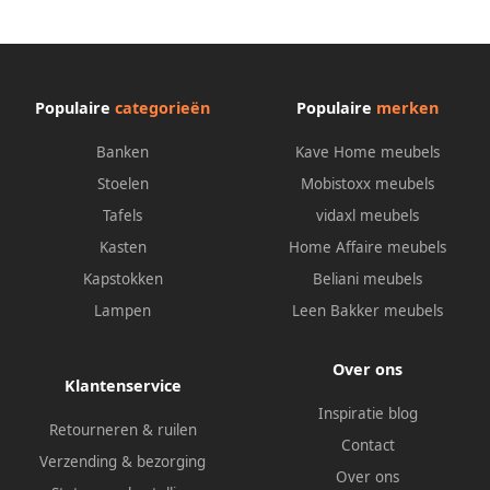
vlakweefsel binnen en
buiten
Populaire
categorieën
Populaire
merken
Banken
Kave Home meubels
Stoelen
Mobistoxx meubels
Tafels
vidaxl meubels
Kasten
Home Affaire meubels
Kapstokken
Beliani meubels
Lampen
Leen Bakker meubels
Over ons
Klantenservice
Inspiratie blog
Retourneren & ruilen
Contact
Verzending & bezorging
Over ons