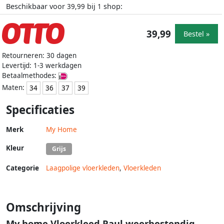
Beschikbaar voor
bij
shop:
39,99
1
39,99
Bestel »
Retourneren: 30 dagen
Levertijd: 1-3 werkdagen
Betaalmethodes:
Maten:
34
36
37
39
Specificaties
Merk
My Home
Kleur
Grijs
Categorie
Laagpolige vloerkleden
,
Vloerkleden
Omschrijving
My home Vloerkleed Paul weerbestendig