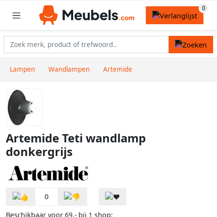
Lampen
Wandlampen
Artemide
Artemide Teti wandlamp
donkergrijs
0
Beschikbaar voor
bij
shop:
69,-
1