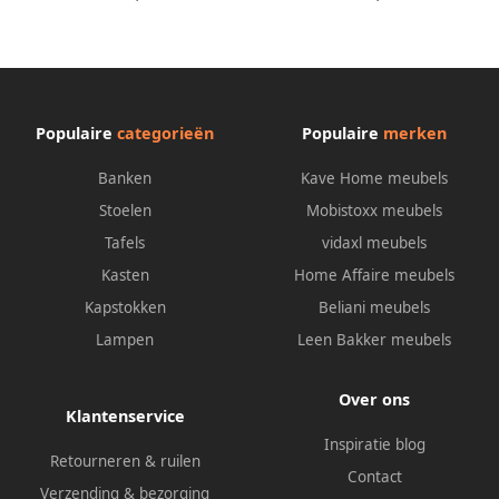
Populaire
categorieën
Populaire
merken
Banken
Kave Home meubels
Stoelen
Mobistoxx meubels
Tafels
vidaxl meubels
Kasten
Home Affaire meubels
Kapstokken
Beliani meubels
Lampen
Leen Bakker meubels
Over ons
Klantenservice
Inspiratie blog
Retourneren & ruilen
Contact
Verzending & bezorging