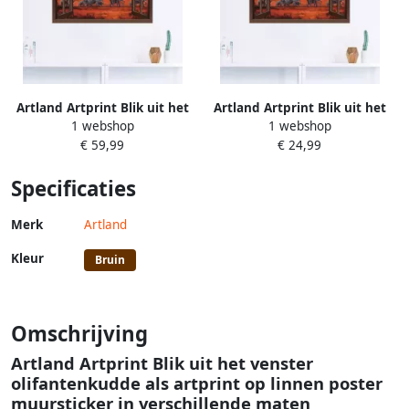
Artland Artprint Blik uit het
Artland Artprint Blik uit het
1 webshop
1 webshop
venster olifantenkudde als
venster olifantenkudde als
€ 59,99
€ 24,99
artprint op linnen poster
artprint op linnen poster
muursticker in verschillende
muursticker in verschillende
Specificaties
maten
maten
Merk
Artland
Kleur
Bruin
Omschrijving
Artland Artprint Blik uit het venster
olifantenkudde als artprint op linnen poster
muursticker in verschillende maten