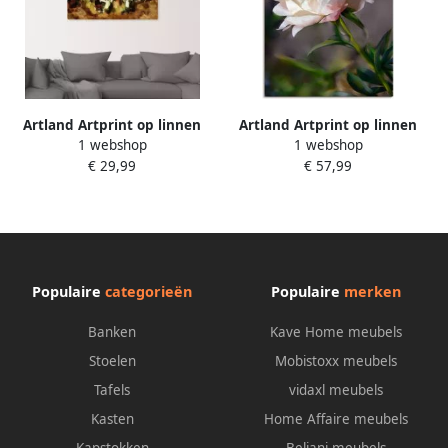
Artland Artprint op linnen
Artland Artprint op linnen
1 webshop
1 webshop
Beatles
Pioenroos vintage
€ 29,99
€ 57,99
Populaire
categorieën
Populaire
merken
Banken
Kave Home meubels
Stoelen
Mobistoxx meubels
Tafels
vidaxl meubels
Kasten
Home Affaire meubels