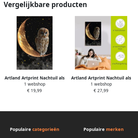
Vergelijkbare producten
Artland Artprint Nachtuil als
Artland Artprint Nachtuil als
1 webshop
1 webshop
artprint van aluminium
artprint van aluminium
€ 19,99
€ 27,99
artprint voor buiten artprint
artprint voor buiten artprint
op linnen poster in
op linnen poster in
verschillende maten. maten
verschillende maten. maten
Populaire
categorieën
Populaire
merken