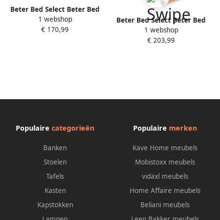
Beter Bed Select Beter Bed
1 webshop
Bossflex 600 Lattenbodem 80
Beter Bed Select Beter Bed
€ 170,99
x 190 cm Bedbodem Vlak
1 webshop
Bossflex 200 Lattenbodem 70
Max. 120kg Antraciet Geel
€ 203,99
x 190 cm Elektrisch
Verstelbaar Bedbodem
Bedraad Max. 90kg Hout
Populaire
categorieën
Populaire
merken
Banken
Kave Home meubels
Stoelen
Mobistoxx meubels
Tafels
vidaxl meubels
Kasten
Home Affaire meubels
Kapstokken
Beliani meubels
Lampen
Leen Bakker meubels