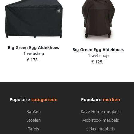
Big Green Egg Afdekhoes
Big Green Egg Afdekhoes
1 webshop
voor EGG Frame + Expansion
1 webshop
Large
€ 178,-
Frame
€ 125,-
Populaire
categorieën
Populaire
merken
Banken
Kave Home meubels
Stoelen
Mobistoxx meubels
Tafels
vidaxl meubels