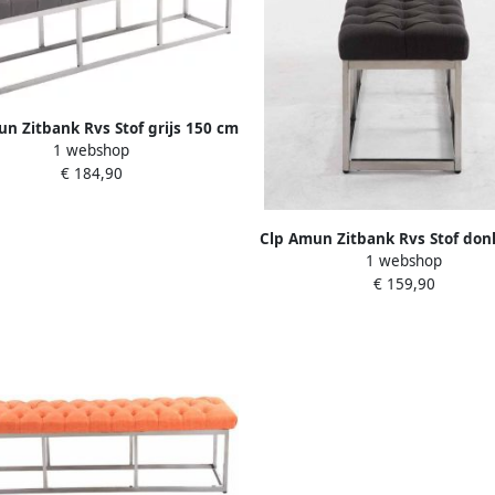
n Zitbank Rvs Stof grijs 150 cm
1 webshop
€ 184,90
Clp Amun Zitbank Rvs Stof donk
1 webshop
120 cm
€ 159,90