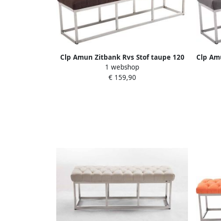
Clp Amun Zitbank Rvs Stof taupe 120
Clp Amu
1 webshop
cm
€ 159,90