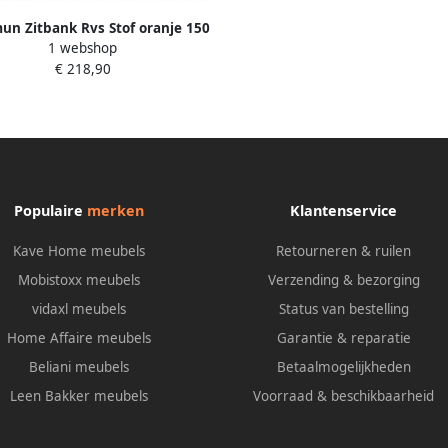
un Zitbank Rvs Stof oranje 150
1 webshop
cm
€ 218,90
Populaire
merken
Klantenservice
Kave Home meubels
Retourneren & ruilen
Mobistoxx meubels
Verzending & bezorging
vidaxl meubels
Status van bestelling
Home Affaire meubels
Garantie & reparatie
Beliani meubels
Betaalmogelijkheden
Leen Bakker meubels
Voorraad & beschikbaarheid