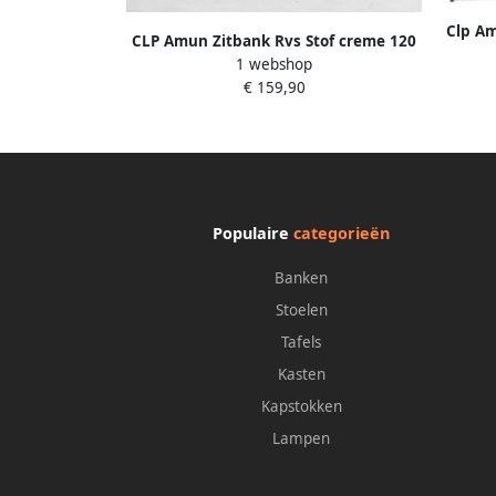
Clp Am
CLP Amun Zitbank Rvs Stof creme 120
1 webshop
cm
€ 159,90
Populaire
categorieën
Banken
Stoelen
Tafels
Kasten
Kapstokken
Lampen