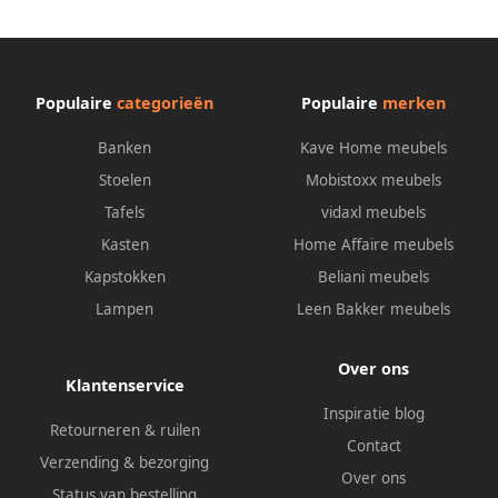
Populaire
categorieën
Populaire
merken
Banken
Kave Home meubels
Stoelen
Mobistoxx meubels
Tafels
vidaxl meubels
Kasten
Home Affaire meubels
Kapstokken
Beliani meubels
Lampen
Leen Bakker meubels
Over ons
Klantenservice
Inspiratie blog
Retourneren & ruilen
Contact
Verzending & bezorging
Over ons
Status van bestelling