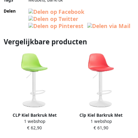
Tags
Meubels, Barkruk
Delen
Vergelijkbare producten
CLP Kiel Barkruk Met
Clp Kiel Barkruk Met
1 webshop
1 webshop
rugleuning Verstelbaar
rugleuning Verstelbaar
€ 62,90
€ 61,90
Voetsteun Kunststof groen
Voetsteun Kunststof rood
wit
wit