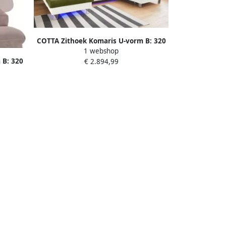
COTTA Zithoek Komaris U-vorm B: 320
1 webshop
resp. 100 cm (set: woonlandschap &
 B: 320
€ 2.894,99
hocker) (set)
chap &