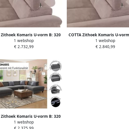
Zithoek Komaris U-vorm B: 320
COTTA Zithoek Komaris U-vorm
1 webshop
1 webshop
 100 cm (set: woonlandschap &
resp. 100 cm (set: woonlands
€ 2.732,99
€ 2.840,99
hocker) (set)
hocker) (set)
Zithoek Komaris U-vorm B: 320
1 webshop
et hoofdverstelling optioneel
€ 2.375,99
edfunctie bedlade & licht