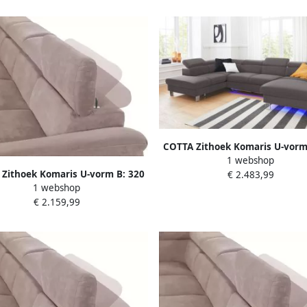
COTTA Zithoek Komaris U-vorm
1 webshop
resp. 100 cm (set: woonlands
Zithoek Komaris U-vorm B: 320
€ 2.483,99
hocker) (set)
1 webshop
 100 cm (set: woonlandschap &
€ 2.159,99
hocker) (set)