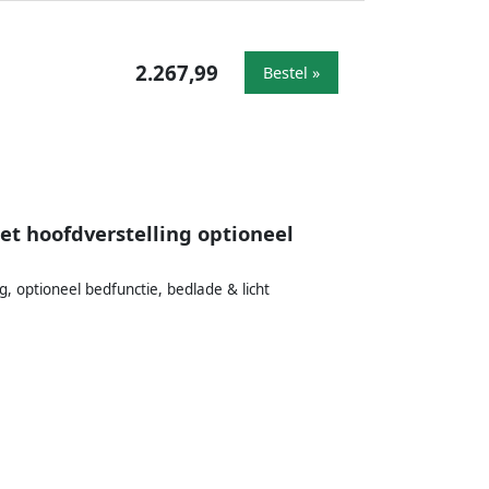
2.267,99
Bestel »
t hoofdverstelling optioneel
 optioneel bedfunctie, bedlade & licht