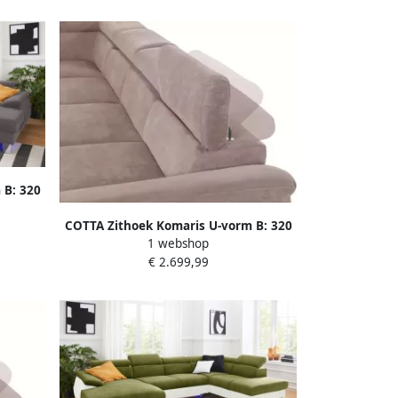
 B: 320
chap &
COTTA Zithoek Komaris U-vorm B: 320
1 webshop
resp. 100 cm (set: woonlandschap &
€ 2.699,99
hocker) (set)