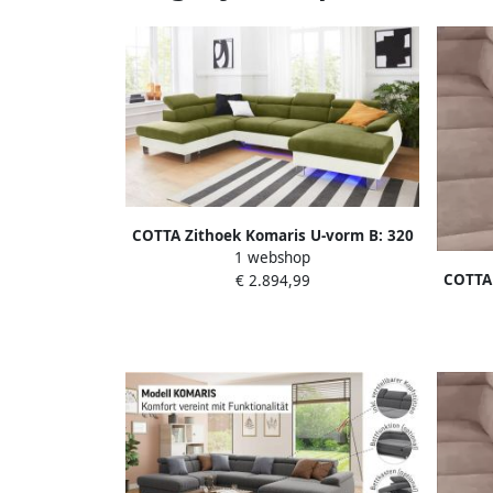
COTTA Zithoek Komaris U-vorm B: 320
1 webshop
resp. 100 cm (set: woonlandschap &
COTTA 
€ 2.894,99
hocker) (set)
resp.