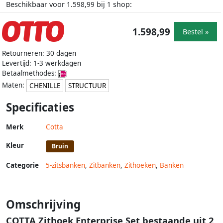
Beschikbaar voor
bij
shop:
1.598,99
1
1.598,99
Bestel »
Retourneren: 30 dagen
Levertijd: 1-3 werkdagen
Betaalmethodes:
Maten:
CHENILLE
STRUCTUUR
Specificaties
Merk
Cotta
Kleur
Bruin
Categorie
5-zitsbanken
,
Zitbanken
,
Zithoeken
,
Banken
Omschrijving
COTTA Zithoek Enterprise Set bestaande uit 2