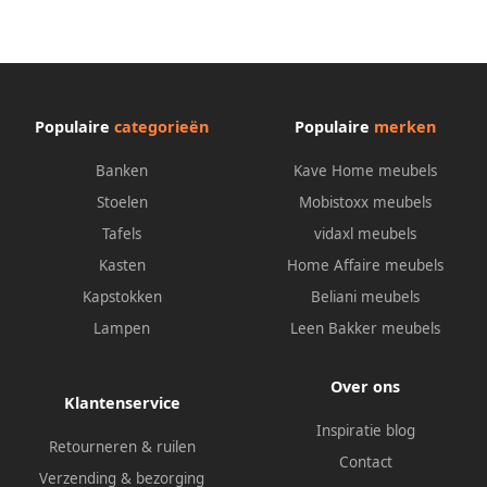
Populaire
categorieën
Populaire
merken
Banken
Kave Home meubels
Stoelen
Mobistoxx meubels
Tafels
vidaxl meubels
Kasten
Home Affaire meubels
Kapstokken
Beliani meubels
Lampen
Leen Bakker meubels
Over ons
Klantenservice
Inspiratie blog
Retourneren & ruilen
Contact
Verzending & bezorging