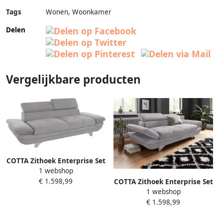
Tags
Wonen, Woonkamer
Delen
Vergelijkbare producten
COTTA Zithoek Enterprise Set
1 webshop
bestaande uit 2 5-zitsbank
€ 1.598,99
met arm- & hoofdverstelling
COTTA Zithoek Enterprise Set
1 webshop
& hocker (set)
bestaande uit 2 5-zitsbank
€ 1.598,99
met arm- & hoofdverstelling
& hocker (set)