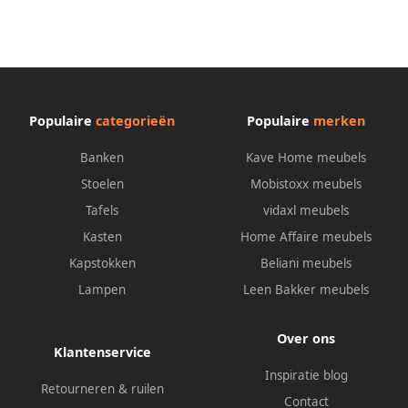
Populaire
categorieën
Populaire
merken
Banken
Kave Home meubels
Stoelen
Mobistoxx meubels
Tafels
vidaxl meubels
Kasten
Home Affaire meubels
Kapstokken
Beliani meubels
Lampen
Leen Bakker meubels
Over ons
Klantenservice
Inspiratie blog
Retourneren & ruilen
Contact