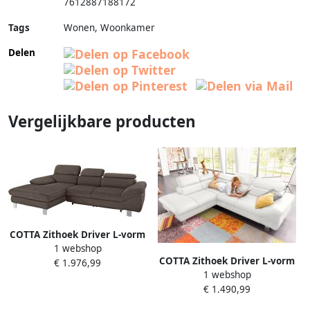
7612887188172
Tags
Wonen, Woonkamer
Delen
Vergelijkbare producten
COTTA Zithoek Driver L-vorm
1 webshop
Set bestaande uit: hoekbank
COTTA Zithoek Driver L-vorm
€ 1.976,99
met hoofdverstelling &
1 webshop
Set bestaande uit: hoekbank
hocker (set 2-delig)
€ 1.490,99
met hoofdverstelling &
hocker (set)