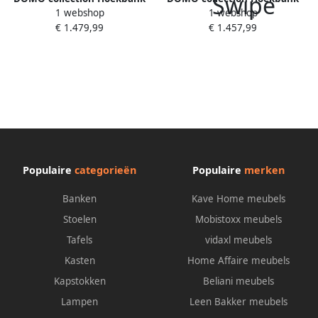
1 webshop
1 webshop
Florentina tijdloos en elegant
Florentina tijdloos en elegant
€ 1.479,99
€ 1.457,99
zitnaden als designelement
zitnaden als designelement
L-vorm keuze met
L-vorm keuze met
slaapfunctie met
slaapfunctie met
contrastnaad comfortabele
contrastnaad comfortabele
zithoogte 47 cm
zithoogte 47 cm
Populaire
categorieën
Populaire
merken
Banken
Kave Home meubels
Stoelen
Mobistoxx meubels
Tafels
vidaxl meubels
Kasten
Home Affaire meubels
Kapstokken
Beliani meubels
Lampen
Leen Bakker meubels