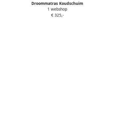
Droommatras Koudschuim
1 webshop
Topdekmatras topper 200x200 dikte 7
€ 325,-
cm