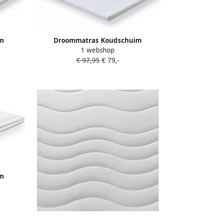
m
Droommatras Koudschuim
1 webshop
dikte 7
Topdekmatras topper 140x210 dikte 7
€ 97,95
€ 79,-
cm
m
dikte 9