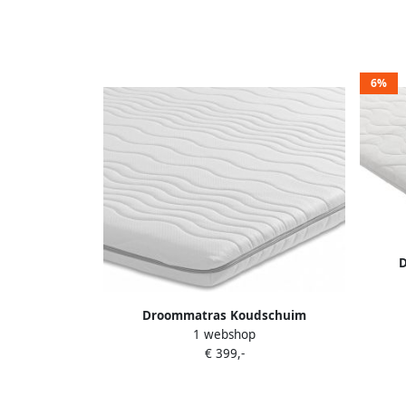
6%
Topdek
Droommatras Koudschuim
1 webshop
Topdekmatras topper 200x220 dikte 7
€ 399,-
cm