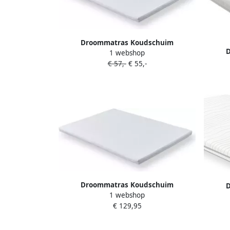
Droommatras Koudschuim
1 webshop
Topdekmatras topper 140x200 dikte 7
Topdek
€ 57,-
€ 55,-
cm
Droommatras Koudschuim
1 webshop
Topdekmatras topper 180x220 dikte 7
Topdek
€ 129,95
cm