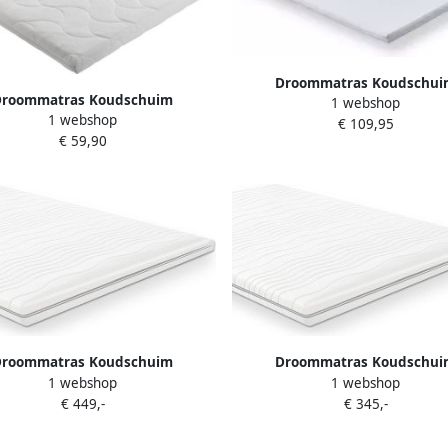
Droommatras Koudschui
Droommatras Koudschuim
1 webshop
Topdekmatras topper 160x220 
1 webshop
matras topper 140x200 dikte 9
€ 109,95
cm
€ 59,90
cm
Droommatras Koudschuim
Droommatras Koudschui
1 webshop
1 webshop
matras topper 200x220 dikte 9
Topdekmatras topper 200x200 
€ 449,-
€ 345,-
cm
cm