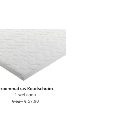
Droommatras Koudschuim
1 webshop
matras topper 180x210 dikte 9
€ 62,-
€ 57,90
cm