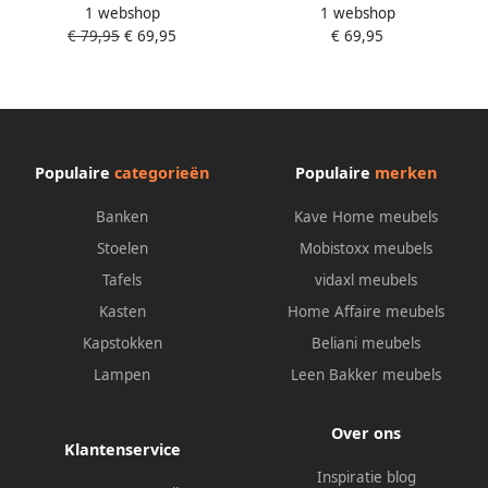
1 webshop
1 webshop
140x200 cm Terra Blauw
140x200 cm Roze Paars
€ 79,95
€ 69,95
€ 69,95
Beige Hoogpolig
Cream- Hoogpolig
Populaire
categorieën
Populaire
merken
Banken
Kave Home meubels
Stoelen
Mobistoxx meubels
Tafels
vidaxl meubels
Kasten
Home Affaire meubels
Kapstokken
Beliani meubels
Lampen
Leen Bakker meubels
Over ons
Klantenservice
Inspiratie blog