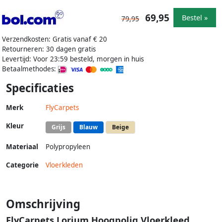
69,95
Bestel »
79,95
Verzendkosten: Gratis vanaf € 20
Retourneren: 30 dagen gratis
Levertijd: Voor 23:59 besteld, morgen in huis
Betaalmethodes:
Specificaties
Merk
FlyCarpets
Kleur
Grijs
Blauw
Beige
Materiaal
Polypropyleen
Categorie
Vloerkleden
Omschrijving
FlyCarpets Lorium Hoogpolig Vloerkleed