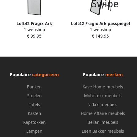
Loft42 Fragix Ark
Loft42 Fragix Ark passpiegel
1 webshop
1 webshop
wandspiegel Zwart metaal
Zwart metaal 150x40
€ 99,95
€ 149,95
120x40
Populaire
categorieën
Populaire
merken
Banken
Kave Home meubels
Stoelen
Mobistoxx meubels
Tafels
vidaxl meubels
Kasten
Home Affaire meubels
Kapstokken
Beliani meubels
Lampen
Leen Bakker meubels