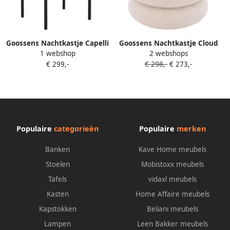
Goossens Nachtkastje Capelli
Goossens Nachtkastje Cloud
1 webshop
2 webshops
Met Deur Links Hout
Rond 42 Cm 42 Cm Hoog Incl.
€ 299,-
€ 298,-
€ 273,-
Glasblad Rond Opleg Stof
Beige
Populaire
categorieën
Populaire
merken
Banken
Kave Home meubels
Stoelen
Mobistoxx meubels
Tafels
vidaxl meubels
Kasten
Home Affaire meubels
Kapstokken
Beliani meubels
Lampen
Leen Bakker meubels