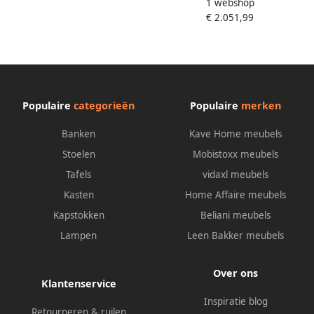
1 webshop
Chelles incl. koudschuim
€ 2.051,99
matrastopper in 5 breedtes
en 3 matrastypes
Populaire
categorieën
Populaire
merken
Banken
Kave Home meubels
Stoelen
Mobistoxx meubels
Tafels
vidaxl meubels
Kasten
Home Affaire meubels
Kapstokken
Beliani meubels
Lampen
Leen Bakker meubels
Over ons
Klantenservice
Inspiratie blog
Retourneren & ruilen