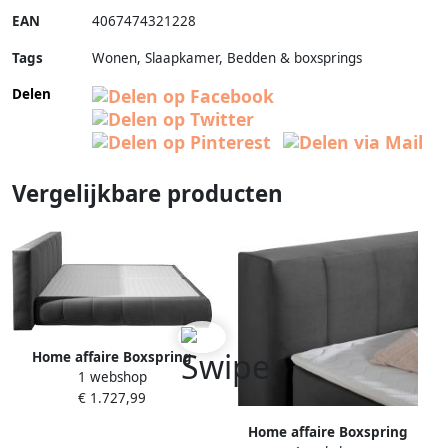
EAN
4067474321228
Tags
Wonen, Slaapkamer, Bedden & boxsprings
Delen
Vergelijkbare producten
Home affaire Boxspring
1 webshop
Chelles incl. koudschuim
€ 1.727,99
matrastopper in 5 breedtes
en 3 matrastypes
Home affaire Boxspring