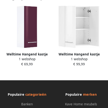
Welltime Hangend kastje
Welltime Hangend kastje
1 webshop
1 webshop
Venetië Badkamermeubel in
Venetië Badkamermeubel
€ 69,99
€ 99,99
breedte 25 cm
met breedte 50 cm met
metalen handgrepen
Populaire
categorieën
Populaire
merken
Banken
Kave Home meubels