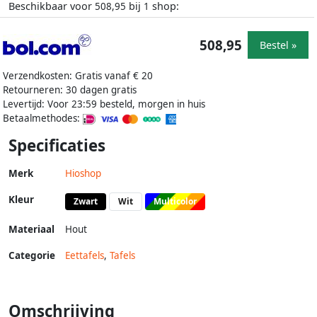
Beschikbaar voor
bij
shop:
508,95
1
508,95
Bestel »
Verzendkosten: Gratis vanaf € 20
Retourneren: 30 dagen gratis
Levertijd: Voor 23:59 besteld, morgen in huis
Betaalmethodes:
Specificaties
Merk
Hioshop
Kleur
Zwart
Wit
Multicolor
Materiaal
Hout
Categorie
Eettafels
,
Tafels
Omschrijving