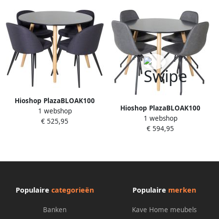
Hioshop PlazaBLOAK100
Hioshop PlazaBLOAK100
1 webshop
eethoek eetkamertafel zwart
1 webshop
eethoek eetkamertafel zwart
€ 525,95
en 4 Velvet eetkamerstal
€ 594,95
en 4 Polar eetkamerstal PU
zwart.
kunstleer zwart.
Populaire
categorieën
Populaire
merken
Banken
Kave Home meubels