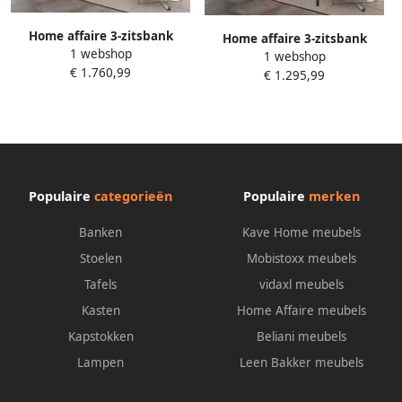
Home affaire 3-zitsbank
Home affaire 3-zitsbank
1 webshop
Sentrano ook met elektrische
1 webshop
Sentrano ook met elektrische
€ 1.760,99
functie met usb-aansluiting
€ 1.295,99
functie met usb-aansluiting
in 4 overtrekvarianten
in 4 overtrekvarianten
Populaire
categorieën
Populaire
merken
Banken
Kave Home meubels
Stoelen
Mobistoxx meubels
Tafels
vidaxl meubels
Kasten
Home Affaire meubels
Kapstokken
Beliani meubels
Lampen
Leen Bakker meubels