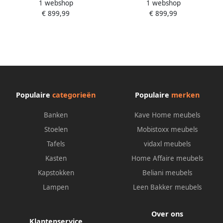
1 webshop
1 webshop
Edina L-vorm ook in
Edina L-vorm ook in
€ 899,99
€ 899,99
katoenmix-overtrekstof in
katoenmix-overtrekstof in
scandinavische stijl
scandinavische stijl
Populaire
categorieën
Populaire
merken
Banken
Kave Home meubels
Stoelen
Mobistoxx meubels
Tafels
vidaxl meubels
Kasten
Home Affaire meubels
Kapstokken
Beliani meubels
Lampen
Leen Bakker meubels
Over ons
Klantenservice