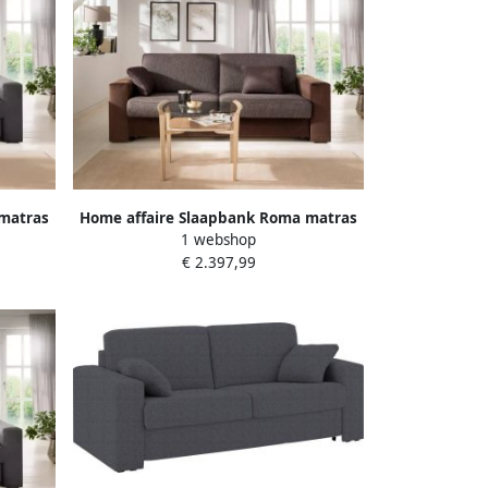
matras
Home affaire Slaapbank Roma matras
1 webshop
vering
hoogte 14 cm Bedfunctie met vering
€ 2.397,99
lattenbodem matras