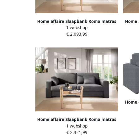
Home affaire Slaapbank Roma matras
Home a
1 webshop
hoogte 14 cm Bedfunctie met vering
hoogt
€ 2.093,99
lattenbodem matras
Home a
hoogt
Home affaire Slaapbank Roma matras
1 webshop
hoogte 14 cm Bedfunctie met vering
€ 2.321,99
lattenbodem matras