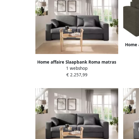
Home a
hoogt
Home affaire Slaapbank Roma matras
1 webshop
hoogte 14 cm Bedfunctie met vering
€ 2.257,99
lattenbodem matras