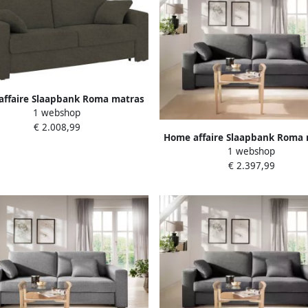
ffaire Slaapbank Roma matras
1 webshop
e 14 cm Bedfunctie met vering
€ 2.008,99
lattenbodem matras
Home affaire Slaapbank Roma 
1 webshop
hoogte 14 cm Bedfunctie met 
€ 2.397,99
lattenbodem matras