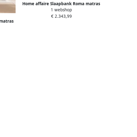
Home affaire Slaapbank Roma matras
1 webshop
hoogte 14 cm Bedfunctie met vering
€ 2.343,99
lattenbodem matras
matras
vering