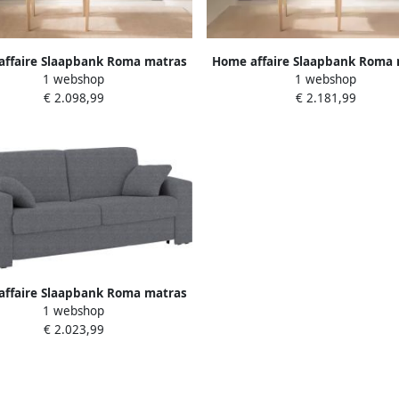
ffaire Slaapbank Roma matras
Home affaire Slaapbank Roma 
1 webshop
1 webshop
e 14 cm Bedfunctie met vering
hoogte 14 cm Bedfunctie met 
€ 2.098,99
€ 2.181,99
lattenbodem matras
lattenbodem matras
ffaire Slaapbank Roma matras
1 webshop
e 14 cm Bedfunctie met vering
€ 2.023,99
lattenbodem matras