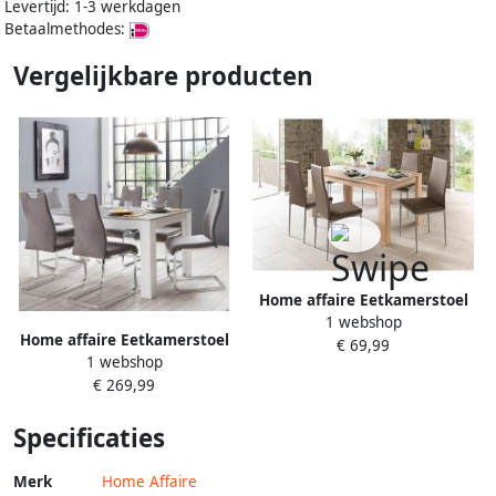
Levertijd: 1-3 werkdagen
Betaalmethodes:
Vergelijkbare producten
Home affaire Eetkamerstoel
1 webshop
Pluto Overtrekstof
Home affaire Eetkamerstoel
€ 69,99
imitatieleer (set)
1 webshop
Milano (2 of 4 stuks)
€ 269,99
bekleding in microvezel of
koord sledestoel (set)
Specificaties
Merk
Home Affaire