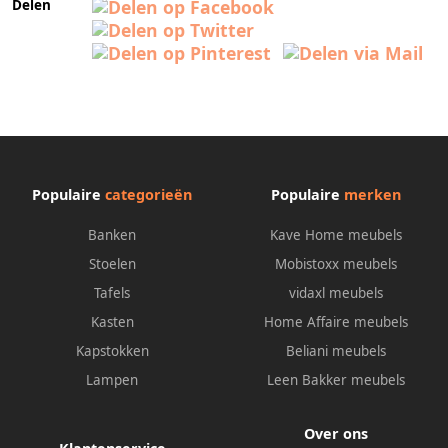
Delen
Populaire
categorieën
Populaire
merken
Banken
Kave Home meubels
Stoelen
Mobistoxx meubels
Tafels
vidaxl meubels
Kasten
Home Affaire meubels
Kapstokken
Beliani meubels
Lampen
Leen Bakker meubels
Over ons