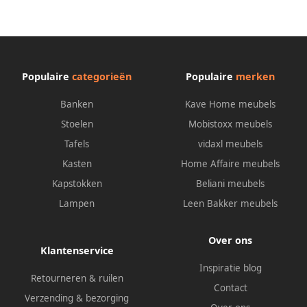
Populaire
categorieën
Populaire
merken
Banken
Kave Home meubels
Stoelen
Mobistoxx meubels
Tafels
vidaxl meubels
Kasten
Home Affaire meubels
Kapstokken
Beliani meubels
Lampen
Leen Bakker meubels
Over ons
Klantenservice
Inspiratie blog
Retourneren & ruilen
Contact
Verzending & bezorging