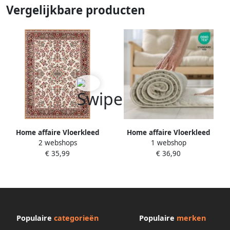
Vergelijkbare producten
Home affaire Vloerkleed
Home affaire Vloerkleed
2 webshops
1 webshop
Halton Kortpolig orient-look
Halton Kortpolig orient-look
€ 35,99
€ 36,90
met bies loper
met bies loper
onderhoudsvriendelijk
onderhoudsvriendelijk
geketteld
geketteld
Populaire
categorieën
Populaire
merken