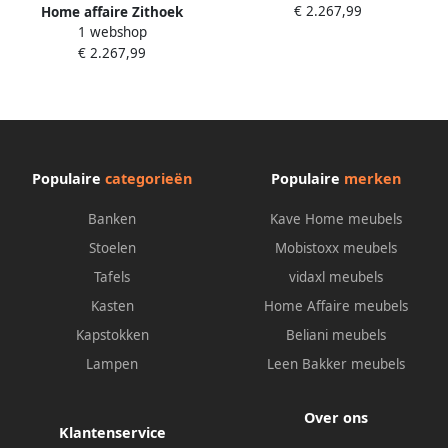
€ 2.267,99
Home affaire Zithoek
verstelbare armleuningen en
1 webshop
Mauritius U-model met
hoofdbord naar keuze met
€ 2.267,99
verstelbare armleuningen en
slaapfunctie
hoofdbord naar keuze met
slaapfunctie
Populaire
categorieën
Populaire
merken
Banken
Kave Home meubels
Stoelen
Mobistoxx meubels
Tafels
vidaxl meubels
Kasten
Home Affaire meubels
Kapstokken
Beliani meubels
Lampen
Leen Bakker meubels
Over ons
Klantenservice