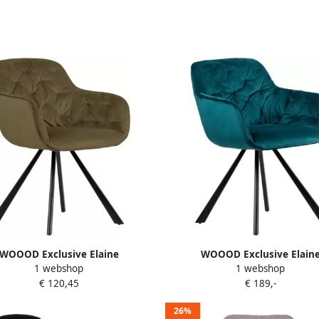
WOOOD Exclusive Elaine
WOOOD Exclusive Elain
1 webshop
1 webshop
merstoel Velvet Army 80 5x59
Eetkamerstoel Velvet Deep
€ 120,45
€ 189,-
80x59x59
26%