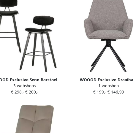
OD Exclusive Senn Barstoel
WOOOD Exclusive Draaiba
3 webshops
1 webshop
Fluweel Zwart Set van 2
Eetkamerstoel Amber Bouclé Lic
€ 298,-
€ 200,-
€ 199,-
€ 146,99