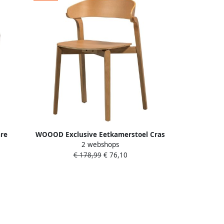
re
WOOOD Exclusive Eetkamerstoel Cras
2 webshops
htgrijs
Essen Naturel
€ 178,99
€ 76,10