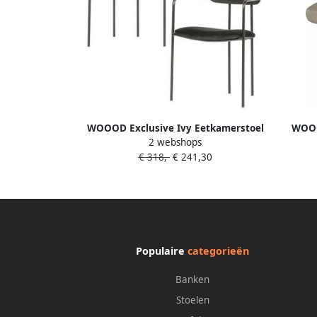
WOOOD Exclusive Ivy Eetkamerstoel
WOOO
2 webshops
Fluweel Zwart Set van 2
Eetka
€ 318,-
€ 241,30
Populaire
categorieën
Banken
Stoelen