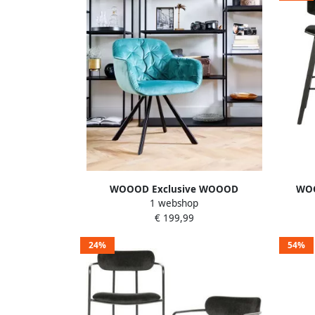
WOOOD Exclusive WOOOD
WOO
1 webshop
Eetkamerstoel Elaine Velvet met
€ 199,99
armleuning
24%
54%