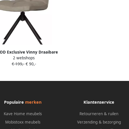
D Exclusive Vinny Draaibare
2 webshops
merstoel Velvet Zand 80x48x45
€ 199,-
€ 90,-
Populaire
merken
Klantenservice
Kave Home meubels
Retourneren & ruilen
Mobistoxx meubels
Verzending & bezorging