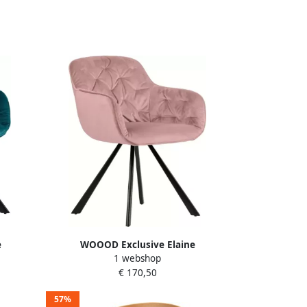
e
WOOOD Exclusive Elaine
1 webshop
 Sea
Eetkamerstoel Velvet Pale 80 5x59
€ 170,50
57%