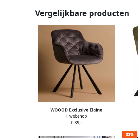
Vergelijkbare producten
WOOOD Exclusive Elaine
1 webshop
Eetkamerstoel Velvet Antraciet
Eetka
€ 89,-
80x59x59
32%