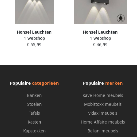
Honsel Leuchten
Honsel Leuchten
1 webshop
1 webshop
Ledwandlamp voor buiten
Ledwandlamp voor buiten
€ 55,99
€ 46,99
Berlin (1 stuk)
Nairobi (1 stuk)
Populaire
categorieën
Populaire
merken
Banken
Kave Home meubels
Stoelen
Mobistoxx meubels
Tafels
vidaxl meubels
Kasten
Home Affaire meubels
Kapstokken
Beliani meubels