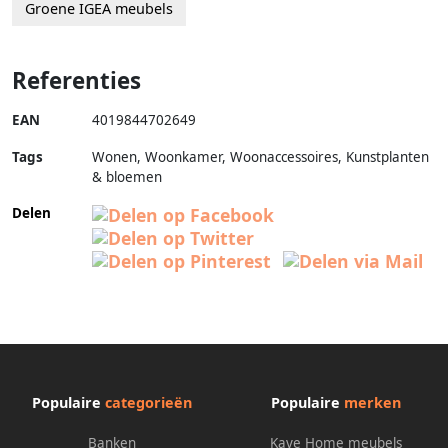
Groene IGEA meubels
Referenties
EAN
4019844702649
Tags
Wonen, Woonkamer, Woonaccessoires, Kunstplanten
& bloemen
Delen
Populaire
categorieën
Populaire
merken
Banken
Kave Home meubels