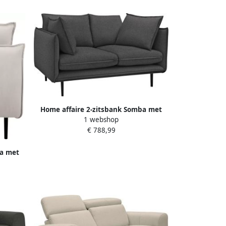
Home affaire 2-zitsbank Somba met
1 webshop
dikke opstaande naad en elegante
€ 788,99
look
ba met
gante