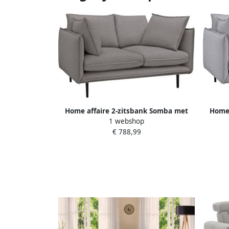
Home affaire 2-zitsbank Somba met
Home 
1 webshop
dikke opstaande naad en elegante
dikk
€ 788,99
look