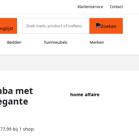
Klantenservice
Contact
Bedden
Tuinmeubels
Merken
mba met
egante
bij
shop:
777,99
1