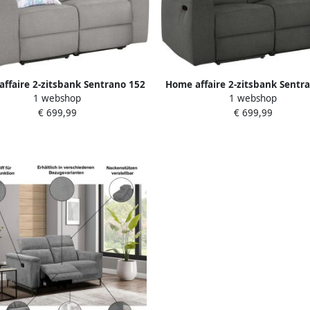
ffaire 2-zitsbank Sentrano 152
Home affaire 2-zitsbank Sentr
1 webshop
1 webshop
. of electr. relaxfunctie en usb
cm man. of electr. relaxfunctie
€ 699,99
€ 699,99
kopverstelling
kopverstelling