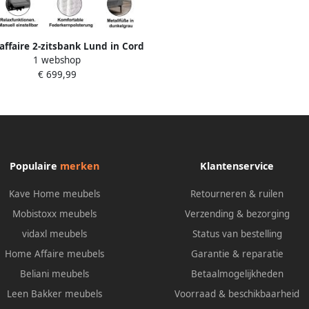
ffaire 2-zitsbank Lund in Cord
1 webshop
 handmatige of elektrische
€ 699,99
functie USB-C hoofdverstelling
breedte 160 cm
Populaire
merken
Klantenservice
Kave Home meubels
Retourneren & ruilen
Mobistoxx meubels
Verzending & bezorging
vidaxl meubels
Status van bestelling
Home Affaire meubels
Garantie & reparatie
Beliani meubels
Betaalmogelijkheden
Leen Bakker meubels
Voorraad & beschikbaarheid