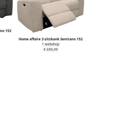
ano 152
 en usb
Home affaire 2-zitsbank Sentrano 152
1 webshop
cm man. of electr. relaxfunctie en usb
€ 699,99
kopverstelling