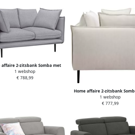
affaire 2-zitsbank Somba met
1 webshop
e opstaande naad en elegante
€ 788,99
look
Home affaire 2-zitsbank Som
1 webshop
dikke opstaande naad en ele
€ 777,99
look