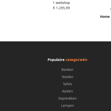
1 webshop
bioscoopbank tv-fauteuil multimedia-
€ 1.295,99
sofa USB-A met elektrische of
handmatige relaxfunctie bekerhouder
Home a
en opbergruimte
met
Relax
Populaire
categorieën
Banken
Stoelen
Tafels
Kasten
Kapstokken
Lampen