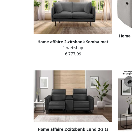
Home a
Home affaire 2-zitsbank Somba met
cm man
1 webshop
dikke opstaande naad en elegante
€ 777,99
look
Home affaire 2-zitsbank Lund 2-zits