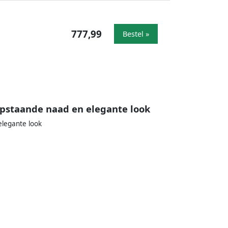
777,99
Bestel »
opstaande naad en elegante look
elegante look