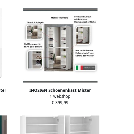
ter
INOSIGN Schoenenkast Mister
1 webshop
akken 5
schoenenkast schoenenmeubelen
€ 399,99
schoenenopslag schoenenrek Breedte
120 cm hoogte 200 cm diepte 34 cm 6
deuren 24 vakken 2 spiegels