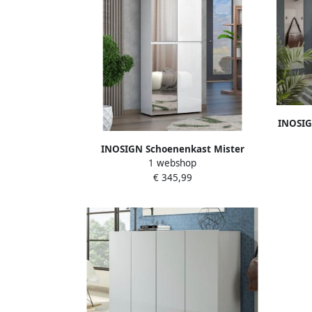
INOSIG
120
INOSIGN Schoenenkast Mister
1 webshop
schoenenkast schoenenmeubelen
€ 345,99
schoenenopslag schoenenrek Breedte
80 cm hoogte 200 cm diepte 34 cm 4
deuren 12 vakken 2 spiegels