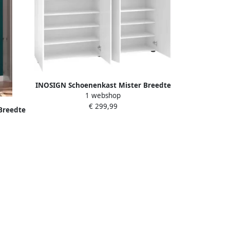
INOSIGN Schoenenkast Mister Breedte
1 webshop
160 cm 4 deuren hoogglanslak
€ 299,99
Breedte
uren