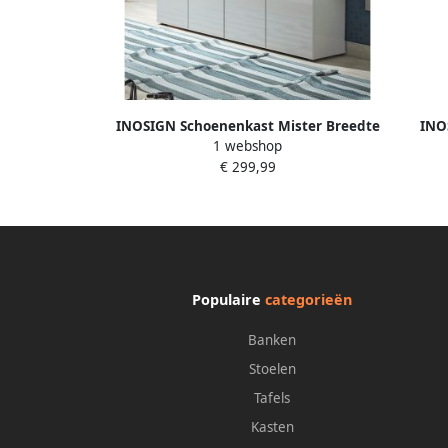
INOSIGN Schoenenkast Mister Breedte
INO
1 webshop
160 cm 4 deuren hoogglanslak
schoen
€ 299,99
bree
mode
Populaire
categorieën
Banken
Stoelen
Tafels
Kasten