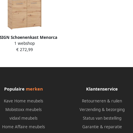
SIGN Schoenenkast Menorca
1 webshop
enkast opslagkast schoenenrek
€ 272,99
dte 90 cm met vier deuren in
rne en elegante kleuren met
twee spiegels
Populaire
merken
Klantenservice
Kave Home meubels
Retourneren & ruilen
Mobistoxx meubels
Verzending & bezorging
vidaxl meubels
Status van bestelling
Home Affaire meubels
Garantie & reparatie