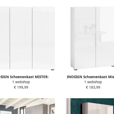
SIGN Schoenenkast MISTER-
INOSIGN Schoenenkast Mis
1 webshop
1 webshop
enenrek gemaakt in Italië 12
schoenenrek Made in Italy 6 v
€ 199,99
€ 183,99
vakken 10 planken
legplanken