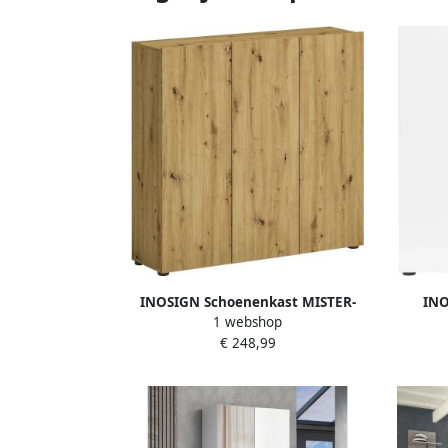
INOSIGN Schoenenkast MISTER-
INO
1 webshop
schoenenrek gemaakt in Italië 12
scho
€ 248,99
vakken 10 planken