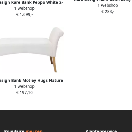
esign Kare Bank Peppo White 2-
1 webshop
Black
1 webshop
zits
€ 283,-
€ 1.699,-
esign Bank Motley Hugs Nature
1 webshop
€ 197,10
Populaire
merken
Klantenservice