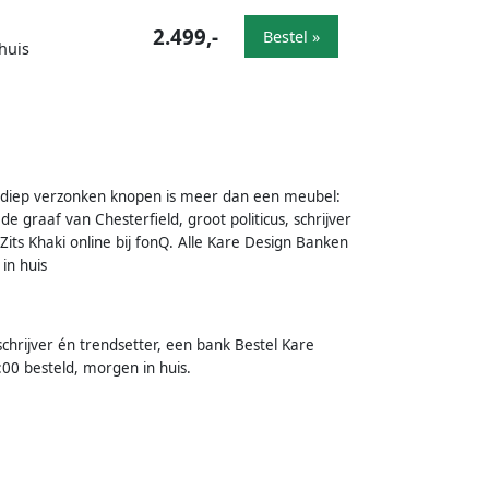
2.499,-
Bestel »
huis
t diep verzonken knopen is meer dan een meubel:
e graaf van Chesterfield, groot politicus, schrijver
its Khaki online bij fonQ. Alle Kare Design Banken
 in huis
schrijver én trendsetter, een bank Bestel Kare
:00 besteld, morgen in huis.