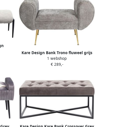
gn
Kare Design Bank Trono fluweel grijs
1 webshop
€ 289,-
 Grey
Kare Design Kare Bank Crossover Grey