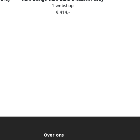
1 webshop
Black 90x40cm
€ 414,-
Over ons