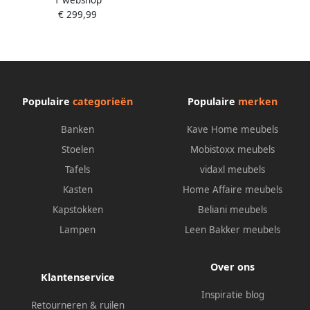
1 webshop
90 cm keukentafel eettafel
22 mm verschillende kleuren
€ 299,99
rechthoekig tafelblad dikte
22 mm verschillende kleuren
Populaire
categorieën
Populaire
merken
Banken
Kave Home meubels
Stoelen
Mobistoxx meubels
Tafels
vidaxl meubels
Kasten
Home Affaire meubels
Kapstokken
Beliani meubels
Lampen
Leen Bakker meubels
Over ons
Klantenservice
Inspiratie blog
Retourneren & ruilen