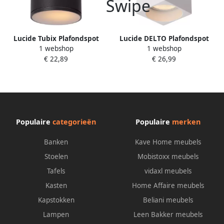
Lucide Tubix Plafondspot
Lucide DELTO Plafondspot
1 webshop
1 webshop
Buiten Ø 10 8 Cm Ip54 Zwart
LED Dim to warm GU10 1x5W
€ 22,89
€ 26,99
2200K 3000K Wit
Populaire
categorieën
Populaire
merken
Banken
Kave Home meubels
Stoelen
Mobistoxx meubels
Tafels
vidaxl meubels
Kasten
Home Affaire meubels
Kapstokken
Beliani meubels
Lampen
Leen Bakker meubels