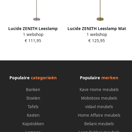
Lucide ZENITH Leeslamp
Lucide ZENITH Leeslamp Mat
1 webshop
1 webshop
1xGeïntegreerde LED Mat
Goud | Messing
€ 111,95
€ 125,95
chroom
Populaire
categorieën
Populaire
merken
Banken
Kave Home meubels
Stoelen
Mobistoxx meubels
Tafels
vidaxl meubels
Kasten
Home Affaire meubels
Kapstokken
Beliani meubels