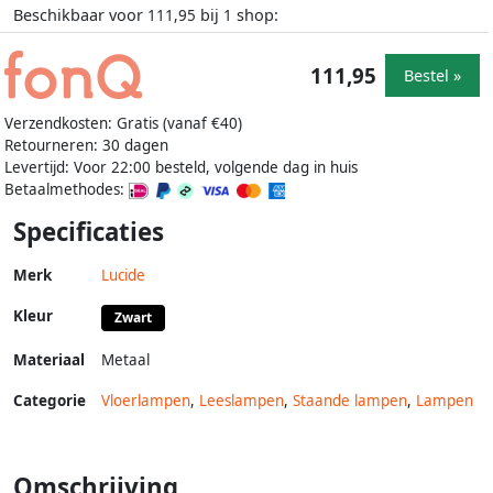
Beschikbaar voor
bij
shop:
111,95
1
111,95
Bestel »
Verzendkosten: Gratis (vanaf €40)
Retourneren: 30 dagen
Levertijd: Voor 22:00 besteld, volgende dag in huis
Betaalmethodes:
Specificaties
Merk
Lucide
Kleur
Zwart
Materiaal
Metaal
Categorie
Vloerlampen
,
Leeslampen
,
Staande lampen
,
Lampen
Omschrijving