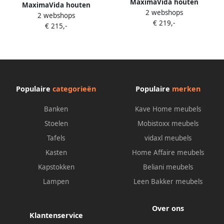
MaximaVida houten
MaximaVida houten
2 webshops
spijlenstoel Maxime okergeel
2 webshops
spijlenstoel Maxime zwart
€ 219,-
doos per 2 stuks
€ 215,-
doos per 2 stuks
Populaire
categorieën
Populaire
merken
Banken
Kave Home meubels
Stoelen
Mobistoxx meubels
Tafels
vidaxl meubels
Kasten
Home Affaire meubels
Kapstokken
Beliani meubels
Lampen
Leen Bakker meubels
Over ons
Klantenservice