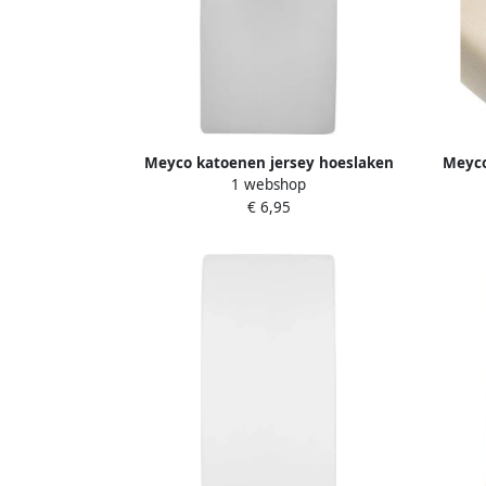
Meyco katoenen jersey hoeslaken
Meyco
1 webshop
ledikant 60x120 cm
6
€ 6,95