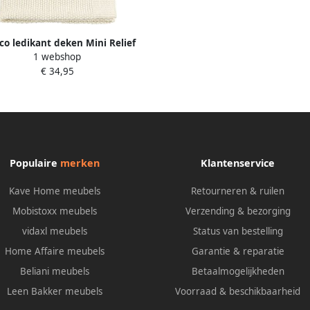
o ledikant deken Mini Relief
1 webshop
natural
€ 34,95
Populaire
merken
Klantenservice
Kave Home meubels
Retourneren & ruilen
Mobistoxx meubels
Verzending & bezorging
vidaxl meubels
Status van bestelling
Home Affaire meubels
Garantie & reparatie
Beliani meubels
Betaalmogelijkheden
Leen Bakker meubels
Voorraad & beschikbaarheid