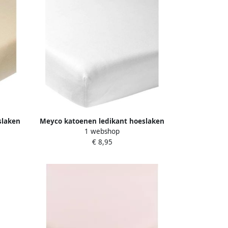
slaken
Meyco katoenen ledikant hoeslaken
1 webshop
60x120 cm
€ 8,95