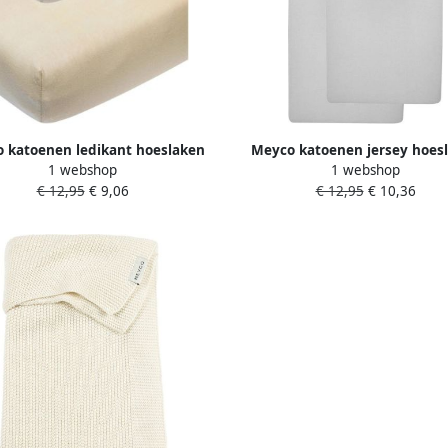
 katoenen ledikant hoeslaken
Meyco katoenen jersey hoes
1 webshop
1 webshop
0x120 cm sand (set van 2)
ledikant 60x120 cm (set va
€ 12,95
€ 9,06
€ 12,95
€ 10,36