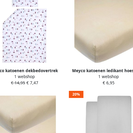
co katoenen dekbedovertrek
Meyco katoenen ledikant hoe
1 webshop
1 webshop
ledikant (100x135 cm)
60x120 cm sand
€ 14,95
€ 7,47
€ 6,95
20%