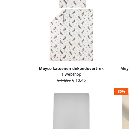
Meyco katoenen dekbedovertrek
Mey
1 webshop
ledikant (100x135 cm)
€ 14,95
€ 10,46
30%