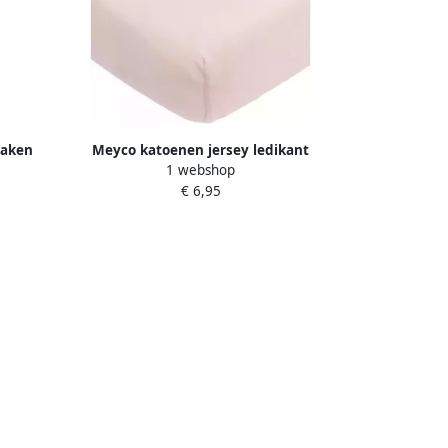
laken
Meyco katoenen jersey ledikant
1 webshop
n 2)
hoeslaken 60x120 cm Soft Pink
€ 6,95