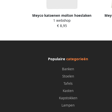
Meyco katoenen molton hoeslaken
Meyc
1 webshop
ledikant 60x120 cm
€ 8,95
Populaire
categorieën
Banken
Stoelen
Tafels
Kasten
Kapstokken
Lampen