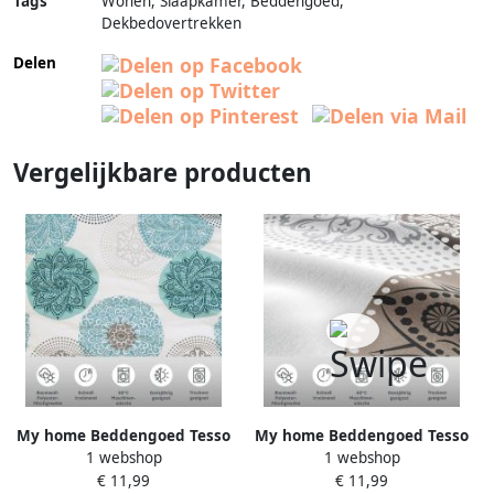
Tags
Wonen, Slaapkamer, Beddengoed,
Dekbedovertrekken
Delen
Vergelijkbare producten
My home Beddengoed Tesso
My home Beddengoed Tesso
1 webshop
1 webshop
in mt. 135x200 155x220 of
in mt. 135x200 155x220 of
€ 11,99
€ 11,99
200x200 cm Beddengoed
200x200 cm Beddengoed