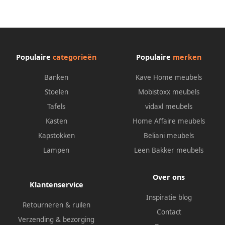
met ornamenten en in
met ornamenten en in
verschillende kwaliteiten
verschillende kwaliteiten
Populaire
categorieën
Populaire
merken
Banken
Kave Home meubels
Stoelen
Mobistoxx meubels
Tafels
vidaxl meubels
Kasten
Home Affaire meubels
Kapstokken
Beliani meubels
Lampen
Leen Bakker meubels
Over ons
Klantenservice
Inspiratie blog
Retourneren & ruilen
Contact
Verzending & bezorging