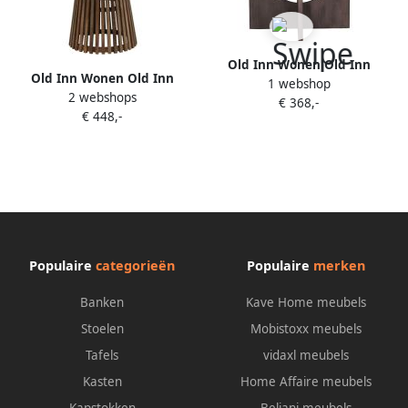
Old Inn Wonen Old Inn
Old Inn Wonen Old Inn
1 webshop
Eetkamertafel Toledo 120cm
2 webshops
Eetkamertafel Porto 150cm
€ 368,-
€ 448,-
Populaire
categorieën
Populaire
merken
Banken
Kave Home meubels
Stoelen
Mobistoxx meubels
Tafels
vidaxl meubels
Kasten
Home Affaire meubels
Kapstokken
Beliani meubels