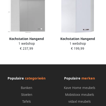
Kochstation Hangend
Kochstation Hangend
1 webshop
1 webshop
hoekkastje KS-Cara
hoekkastje KS-Cara
€ 237,99
€ 199,99
Populaire
categorieën
Populaire
merken
Banken
Kave Home meubels
Stoelen
Mobistoxx meubels
Tafels
vidaxl meubels