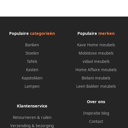
slaapfunctie en verstelbaar
slaapfunctie en verstelbaar
hoofdeind
hoofdeind
Populaire
categorieën
Populaire
merken
Banken
Kave Home meubels
Stoelen
Mobistoxx meubels
Tafels
vidaxl meubels
Kasten
Home Affaire meubels
Kapstokken
Beliani meubels
Lampen
Leen Bakker meubels
Over ons
Klantenservice
Inspiratie blog
Retourneren & ruilen
Contact
Verzending & bezorging