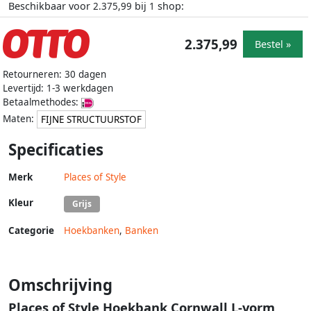
Beschikbaar voor
bij
shop:
2.375,99
1
2.375,99
Bestel »
Retourneren: 30 dagen
Levertijd: 1-3 werkdagen
Betaalmethodes:
Maten:
FIJNE STRUCTUURSTOF
Specificaties
Merk
Places of Style
Kleur
Grijs
Categorie
Hoekbanken
,
Banken
Omschrijving
Places of Style Hoekbank Cornwall L-vorm