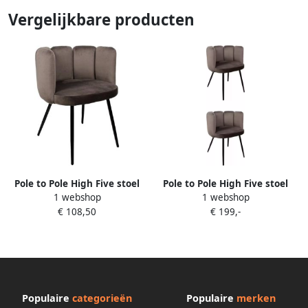
Vergelijkbare producten
Pole to Pole High Five stoel
Pole to Pole High Five stoel
1 webshop
1 webshop
Donkergrijs
Donkergrijs Actie Set van 2
€ 108,50
€ 199,-
Populaire
categorieën
Populaire
merken