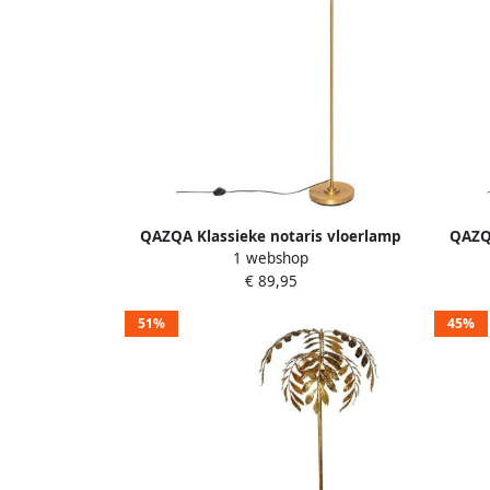
QAZQA Klassieke notaris vloerlamp
QAZQA
1 webshop
brons met groen glas Banker
br
€ 89,95
51%
45%