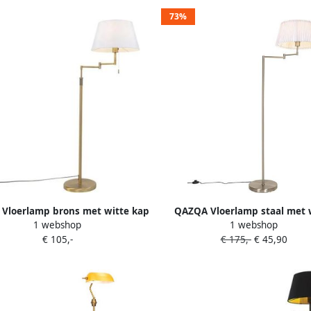
73%
Vloerlamp brons met witte kap
QAZQA Vloerlamp staal met 
1 webshop
1 webshop
erstelbare arm Ladas Deluxe
plisse kap en verstelbare arm
€ 105,-
€ 175,-
€ 45,90