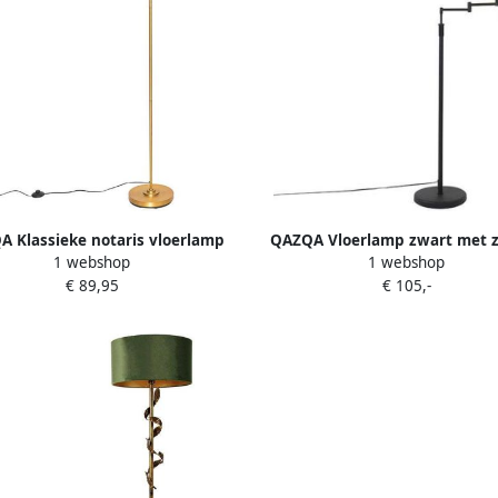
 Klassieke notaris vloerlamp
QAZQA Vloerlamp zwart met 
1 webshop
1 webshop
ons met amber glas Banker
kap en verstelbare arm La
€ 89,95
€ 105,-