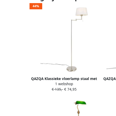
44%
QAZQA Klassieke vloerlamp staal met
QAZQA 
1 webshop
witte kap verstelbaar Ladas
en v
€ 135,-
€ 74,95