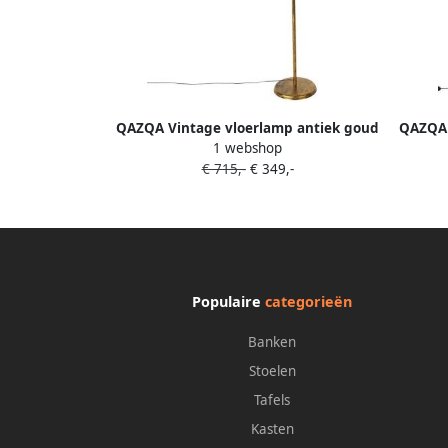
QAZQA Vintage vloerlamp antiek goud
QAZQA 
1 webshop
65 cm 4-lichts Linden
€ 715,-
€ 349,-
Populaire
categorieën
Banken
Stoelen
Tafels
Kasten