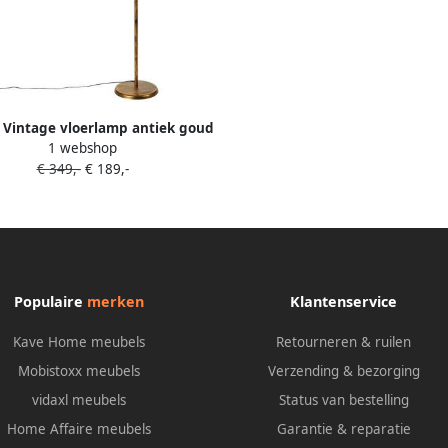
Vintage vloerlamp antiek goud
1 webshop
met groene kap Linden
€ 349,-
€ 189,-
Populaire
merken
Klantenservice
Kave Home meubels
Retourneren & ruilen
Mobistoxx meubels
Verzending & bezorging
vidaxl meubels
Status van bestelling
Home Affaire meubels
Garantie & reparatie