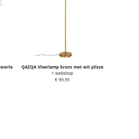
zwarte
QAZQA Vloerlamp brons met wit plisse
1 webshop
das
kap en verstelbare arm Ladas
€ 99,95