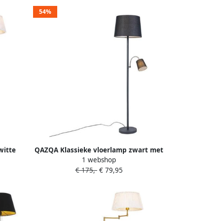
54%
witte
QAZQA Klassieke vloerlamp zwart met
1 webshop
 Ladas
zwarte kap en leeslampje Retro
€ 175,-
€ 79,95