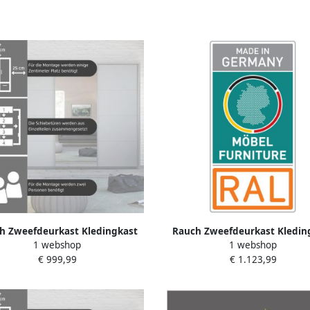
h Zweefdeurkast Kledingkast
Rauch Zweefdeurkast Kledin
1 webshop
1 webshop
t passe-partout incl. rek inzet
TOMA met passe-partout incl. r
€ 999,99
€ 1.123,99
ra legplanken made in germany
en extra legplanken made in 