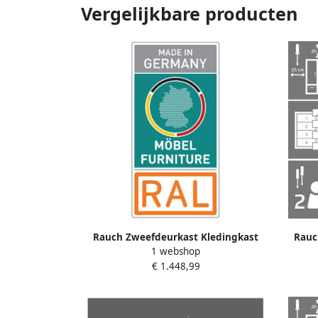
Vergelijkbare producten
Rauch Zweefdeurkast Kledingkast
Rauc
1 webshop
TOMA met passe-partout incl. rek inzet
TOMA me
€ 1.448,99
en extra legplanken made in germany
en ext