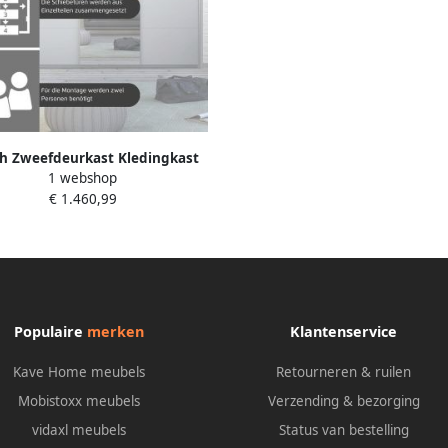
h Zweefdeurkast Kledingkast
1 webshop
t passe-partout incl. rek inzet
€ 1.460,99
ra legplanken made in germany
Populaire
merken
Klantenservice
Kave Home meubels
Retourneren & ruilen
Mobistoxx meubels
Verzending & bezorging
vidaxl meubels
Status van bestelling