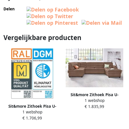
Delen
Vergelijkbare producten
Sit&more Zithoek Pisa U-
1 webshop
vorm met binnenvering naar
Sit&more Zithoek Pisa U-
€ 1.835,99
keuze met slaapfunctie
1 webshop
vorm met binnenvering naar
€ 1.706,99
keuze met slaapfunctie