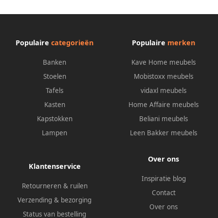
Populaire
categorieën
Populaire
merken
Banken
Kave Home meubels
Stoelen
Mobistoxx meubels
Tafels
vidaxl meubels
Kasten
Home Affaire meubels
Kapstokken
Beliani meubels
Lampen
Leen Bakker meubels
Over ons
Klantenservice
Inspiratie blog
Retourneren & ruilen
Contact
Verzending & bezorging
Over ons
Status van bestelling