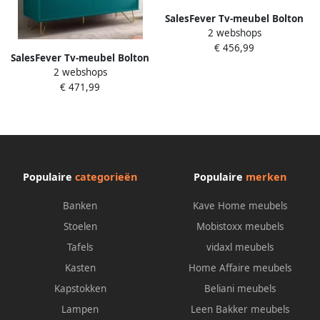
SalesFever Tv-meubel Bolton
2 webshops
TV-meubel in eenvoudige
€ 456,99
elegantie
SalesFever Tv-meubel Bolton
2 webshops
TV-meubel in eenvoudige
€ 471,99
elegantie
Populaire
categorieën
Populaire
merken
Banken
Kave Home meubels
Stoelen
Mobistoxx meubels
Tafels
vidaxl meubels
Kasten
Home Affaire meubels
Kapstokken
Beliani meubels
Lampen
Leen Bakker meubels